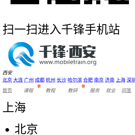
扫一扫进入千锋手机站
西安
北京
大连
广州
成都
杭州
长沙
哈尔滨
合肥
南京
济南
上海
深
首页
课程
教程
教研
服务
就业
问答
上海
北京