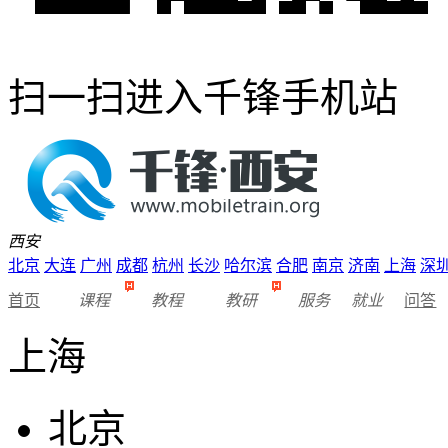
扫一扫进入千锋手机站
西安
北京
大连
广州
成都
杭州
长沙
哈尔滨
合肥
南京
济南
上海
深
首页
课程
教程
教研
服务
就业
问答
上海
北京