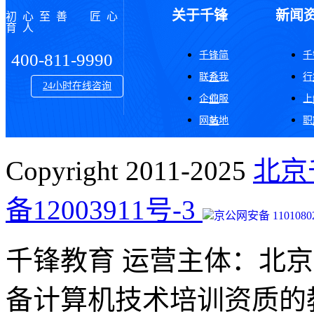
关于千锋
新闻
初心至善 匠心
育人
千锋简
千
400-811-9990
联系我
行
介
24小时在线咨询
企业服
上
们
网站地
职
务
图
Copyright 2011-2025
北京
备12003911号-3
京公网安备 11010802
千锋教育 运营主体：北
备计算机技术培训资质的