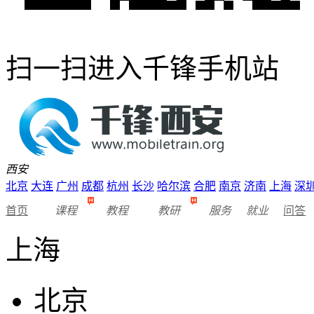
扫一扫进入千锋手机站
西安
北京
大连
广州
成都
杭州
长沙
哈尔滨
合肥
南京
济南
上海
深
首页
课程
教程
教研
服务
就业
问答
上海
北京