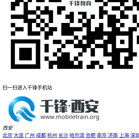
扫一扫进入千锋手机站
西安
北京
大连
广州
成都
杭州
长沙
哈尔滨
合肥
南京
济南
上海
深