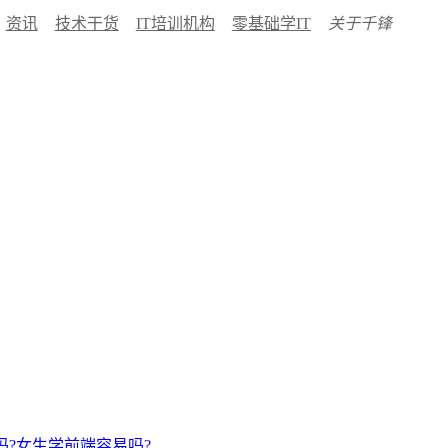
资讯
技术干货
IT培训机构
零基础学IT
关于千锋
吗?女生学前端容易吗?