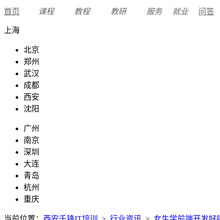
首页
课程
教程
教研
服务
就业
问答
上海
北京
郑州
武汉
成都
西安
沈阳
广州
南京
深圳
大连
青岛
杭州
重庆
当前位置：
西安千锋IT培训
>
行业资讯
>
女生学前端开发好