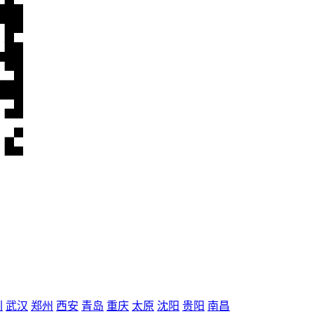
圳
武汉
郑州
西安
青岛
重庆
太原
沈阳
贵阳
南昌