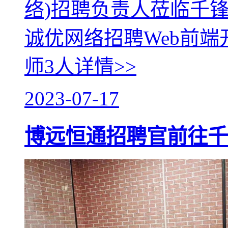
络)招聘负责人莅临千
诚优网络招聘Web前
师3人
详情>>
2023-07-17
博远恒通招聘官前往千