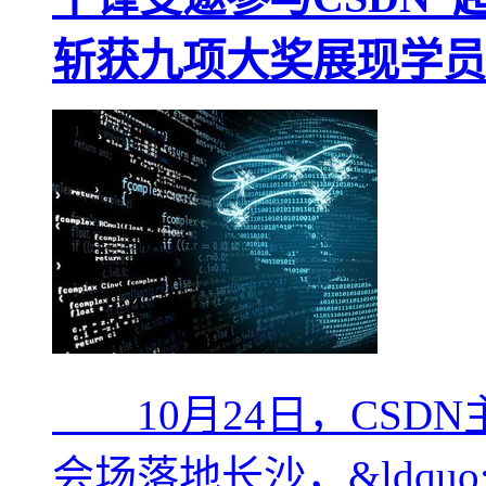
斩获九项大奖展现学员
10月24日，CSDN主
会场落地长沙，&ldqu