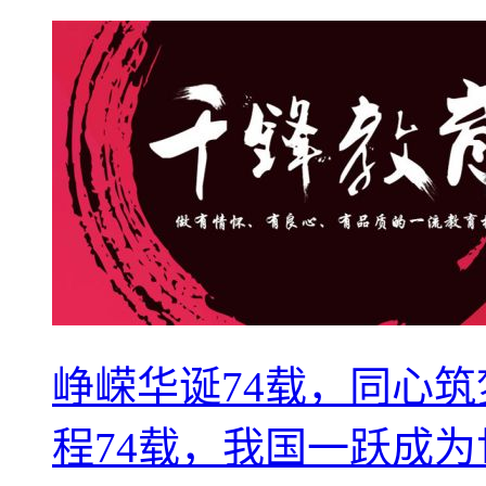
峥嵘华诞74载，同心
程74载，我国一跃成