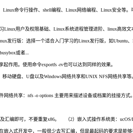
系统、Linux命令行操作、shell编程、Linux网络编程、Lin
inux用户及权限基础、Linux系统进程管理进阶、linux高效
x发行版：选择一个适合入门学习的Linux发行版，如Ubuntu、Fed
sybox或者...
作用。使用命令exportfs -rv也可以达到同样的效果。
盘以及Windows网络共享和UNIX NFS网络共享等。 命令格式： mount 
X) 文件网络共享：nfs -o options 主要用来描述设备或档案的挂接方式
汇编即可，不要重复x86。 （2）嵌入式操作系统类：ucOS/II
们在嵌入式开发中，一般很少去写汇编，但是最起码的要求是能够