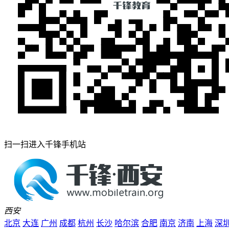
扫一扫进入千锋手机站
西安
北京
大连
广州
成都
杭州
长沙
哈尔滨
合肥
南京
济南
上海
深