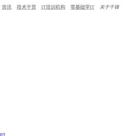
资讯
技术干货
IT培训机构
零基础学IT
关于千锋
语句？