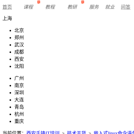
首页
课程
教程
教研
服务
就业
问答
上海
北京
郑州
武汉
成都
西安
沈阳
广州
南京
深圳
大连
青岛
杭州
重庆
当前位置：
西安千锋IT培训
>
技术干货
>
嵌入式linux命令