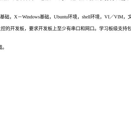
基础，X－Windows基础，Ubuntu环境，shell环境，VI／V
本的主控的开发板，要求开发板上至少有串口和网口。学习板级支持
载。