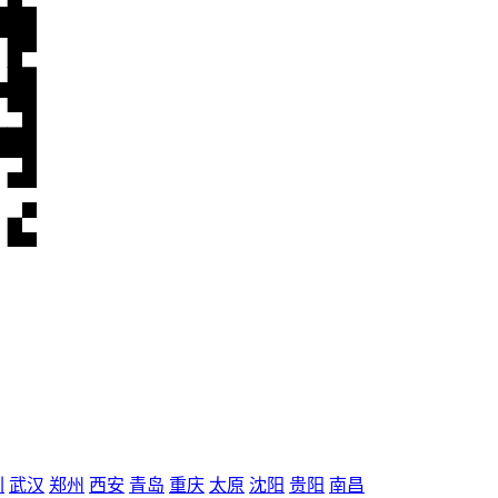
圳
武汉
郑州
西安
青岛
重庆
太原
沈阳
贵阳
南昌