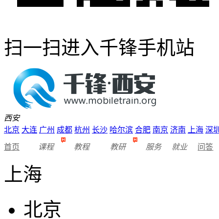
扫一扫进入千锋手机站
西安
北京
大连
广州
成都
杭州
长沙
哈尔滨
合肥
南京
济南
上海
深
首页
课程
教程
教研
服务
就业
问答
上海
北京