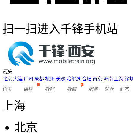
扫一扫进入千锋手机站
西安
北京
大连
广州
成都
杭州
长沙
哈尔滨
合肥
南京
济南
上海
深
首页
课程
教程
教研
服务
就业
问答
上海
北京