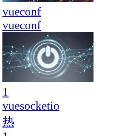
vueconf
vueconf
1
vuesocketio
热