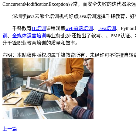
ConcurrentModificationException异常，而安全失败的
深圳学java去哪个培训机构好点java培训选择千锋教育，
千锋教育
IT培训
课程涵盖
web前端培训
、
Java培训
、Pytho
训
、
全媒体运营培训
等业务;此外还推出了软考、、PMP认证
升千锋职业教育培训的质量和效率。
声明：本站稿件版权均属千锋教育所有，未经许可不得擅自转
上一篇