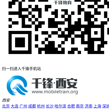
扫一扫进入千锋手机站
西安
北京
大连
广州
成都
杭州
长沙
哈尔滨
合肥
南京
济南
上海
深