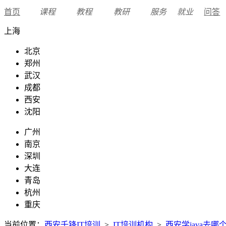
首页
课程
教程
教研
服务
就业
问答
上海
北京
郑州
武汉
成都
西安
沈阳
广州
南京
深圳
大连
青岛
杭州
重庆
当前位置：
西安千锋IT培训
>
IT培训机构
>
西安学java去