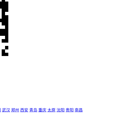
圳
武汉
郑州
西安
青岛
重庆
太原
沈阳
贵阳
南昌