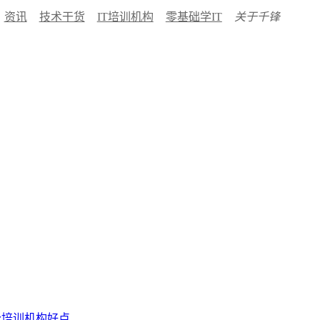
资讯
技术干货
IT培训机构
零基础学IT
关于千锋
哪个培训机构好点