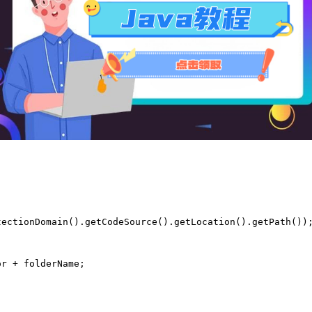
tectionDomain().getCodeSource().getLocation().getPath())
or + folderName;