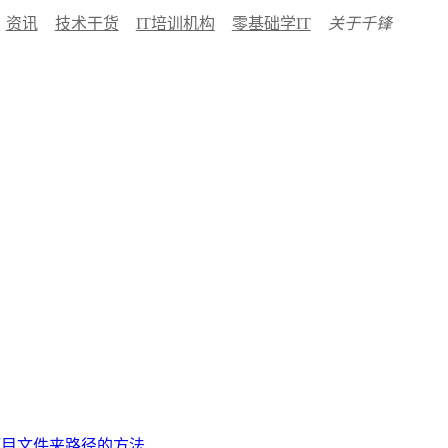
资讯
技术干货
IT培训机构
零基础学IT
关于千锋
取项目文件夹路径的方法