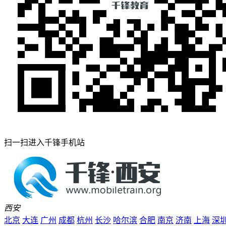
扫一扫进入千锋手机站
西安
北京
大连
广州
成都
杭州
长沙
哈尔滨
合肥
南京
济南
上海
深