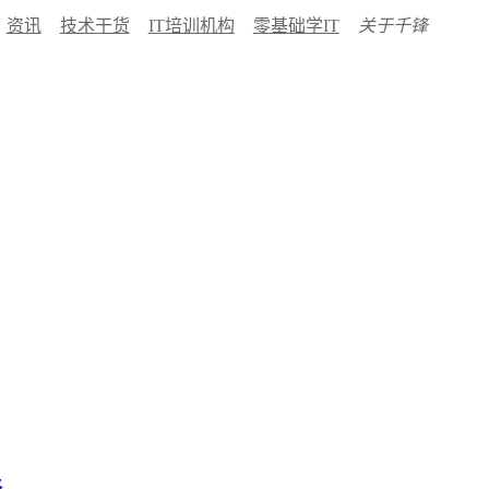
资讯
技术干货
IT培训机构
零基础学IT
关于千锋
格