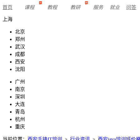
首页
课程
教程
教研
服务
就业
问答
上海
北京
郑州
武汉
成都
西安
沈阳
广州
南京
深圳
大连
青岛
杭州
重庆
当前位置：
西安千锋IT培训
>
行业资讯
>
西安java培训班价