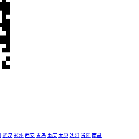
圳
武汉
郑州
西安
青岛
重庆
太原
沈阳
贵阳
南昌