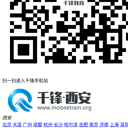
扫一扫进入千锋手机站
西安
北京
大连
广州
成都
杭州
长沙
哈尔滨
合肥
南京
济南
上海
深