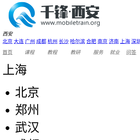
西安
北京
大连
广州
成都
杭州
长沙
哈尔滨
合肥
南京
济南
上海
深
首页
课程
教程
教研
服务
就业
问答
上海
北京
郑州
武汉