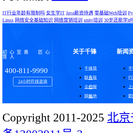
IT行业年龄有限制吗
女生学IT
Java薪资待遇
零基础Web培训
P
Linux
网络安全基础知识
网络营销培训
unity培训
30岁还能学it
关于千锋
新闻
初心至善 匠心
育人
千锋简
千
400-811-9990
联系我
行
介
24小时在线咨询
企业服
上
们
网站地
职
务
图
Copyright 2011-2025
北京