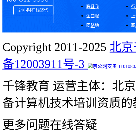
联系我
行
介
24小时在线咨询
企业服
上
们
网站地
职
务
图
Copyright 2011-2025
北京
备12003911号-3
京公网安备 11010802
千锋教育 运营主体：北
备计算机技术培训资质的
更多问题在线答疑