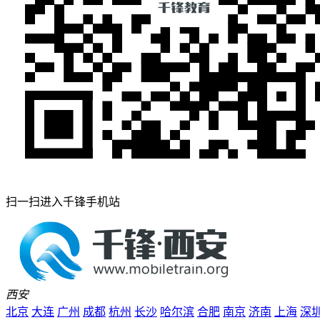
扫一扫进入千锋手机站
西安
北京
大连
广州
成都
杭州
长沙
哈尔滨
合肥
南京
济南
上海
深