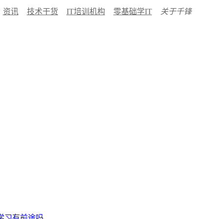
资讯
技术干货
IT培训机构
零基础学IT
关于千锋
学习有前途吗