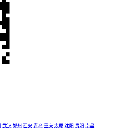
圳
武汉
郑州
西安
青岛
重庆
太原
沈阳
贵阳
南昌