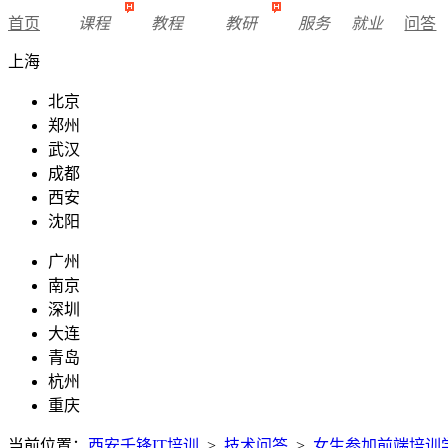
首页
课程
教程
教研
服务
就业
问答
上海
北京
郑州
武汉
成都
西安
沈阳
广州
南京
深圳
大连
青岛
杭州
重庆
当前位置：
西安千锋IT培训
>
技术问答
>
女生参加前端培训