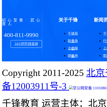
关于千锋
新闻
初心至善 匠心
育人
千锋简
千
400-811-9990
联系我
行
介
24小时在线咨询
企业服
上
们
网站地
职
务
图
Copyright 2011-2025
北京
备12003911号-3
京公网安备 11010802
千锋教育 运营主体：北