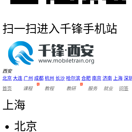
扫一扫进入千锋手机站
西安
北京
大连
广州
成都
杭州
长沙
哈尔滨
合肥
南京
济南
上海
深
首页
课程
教程
教研
服务
就业
问答
上海
北京