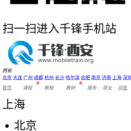
扫一扫进入千锋手机站
西安
北京
大连
广州
成都
杭州
长沙
哈尔滨
合肥
南京
济南
上海
深
首页
课程
教程
教研
服务
就业
问答
上海
北京