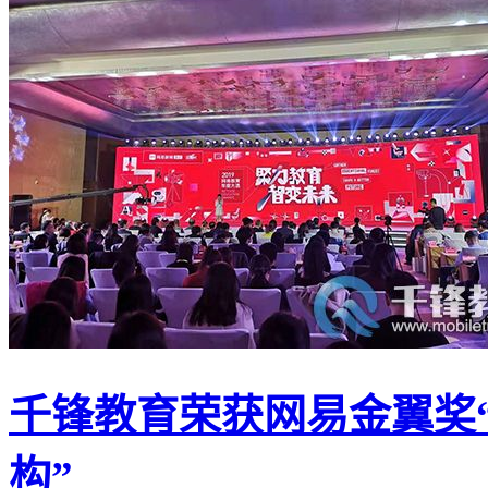
千锋教育荣获网易金翼奖“
构”