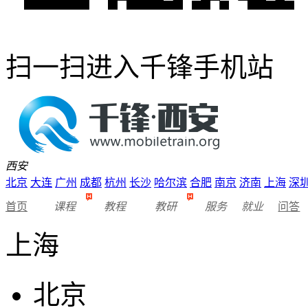
扫一扫进入千锋手机站
西安
北京
大连
广州
成都
杭州
长沙
哈尔滨
合肥
南京
济南
上海
深
首页
课程
教程
教研
服务
就业
问答
上海
北京