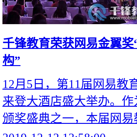
千锋教育荣获网易金翼奖“
构”
12月5日，第11届网易
来登大酒店盛大举办。作
颁奖盛典之一，本届网易教