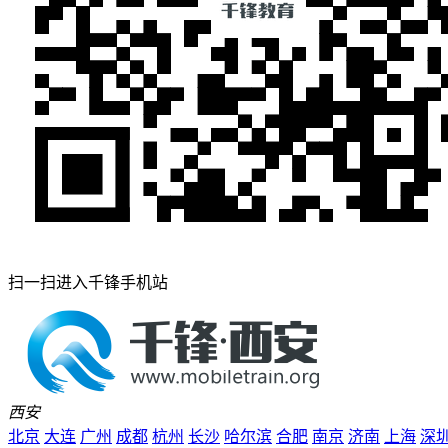
扫一扫进入千锋手机站
西安
北京
大连
广州
成都
杭州
长沙
哈尔滨
合肥
南京
济南
上海
深