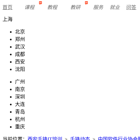
首页
课程
教程
教研
服务
就业
问答
上海
北京
郑州
武汉
成都
西安
沈阳
广州
南京
深圳
大连
青岛
杭州
重庆
当前位置：
西安千锋IT培训
>
千锋动态
>
中国软件行业协会