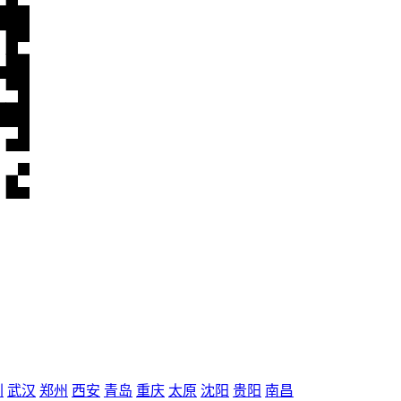
圳
武汉
郑州
西安
青岛
重庆
太原
沈阳
贵阳
南昌